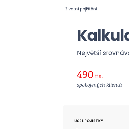
Životní pojištění
Kalkula
Největší srovnáva
490
tis.
spokojených klientů
ÚČEL POJISTKY