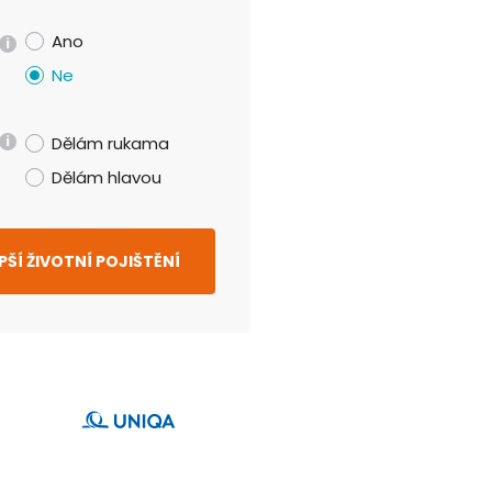
Ano
i
Ne
i
Dělám rukama
Dělám hlavou