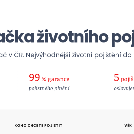
čka životního poj
č v ČR. Nejvýhodnější životní pojištění do 
99
5
% garance
pojiš
pojistného plnění
oslovuje
KOHO CHCETE POJISTIT
VĚK