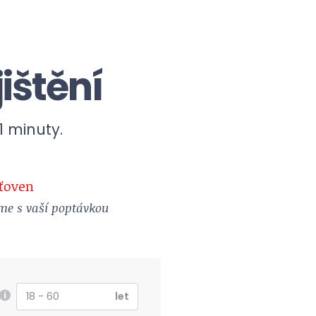
ištění
1 minuty.
ťoven
me s vaší poptávkou
i