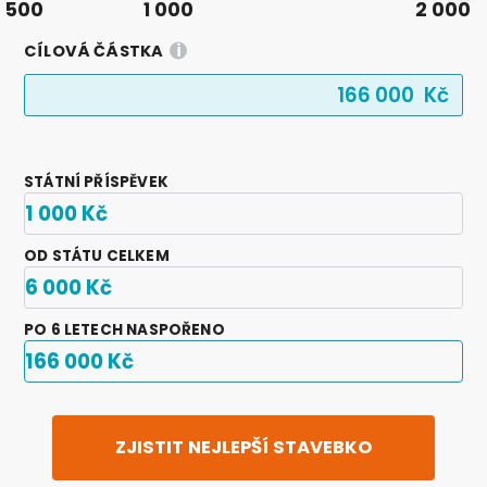
500
1 000
2 000
i
CÍLOVÁ ČÁSTKA
STÁTNÍ PŘÍSPĚVEK
1 000 Kč
OD STÁTU CELKEM
6 000 Kč
PO 6 LETECH NASPOŘENO
166 000 Kč