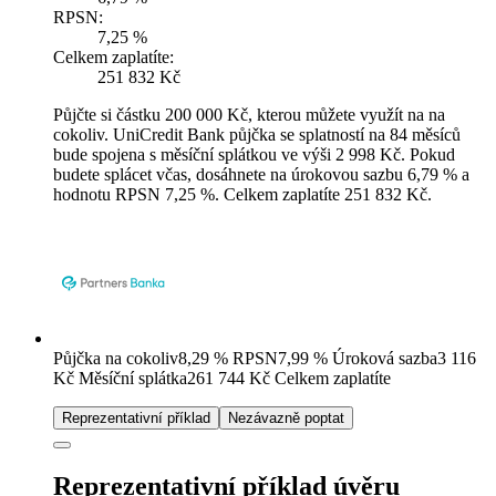
RPSN:
7,25 %
Celkem zaplatíte:
251 832 Kč
Půjčte si částku 200 000 Kč, kterou můžete využít na na
cokoliv. UniCredit Bank půjčka se splatností na 84 měsíců
bude spojena s měsíční splátkou ve výši 2 998 Kč. Pokud
budete splácet včas, dosáhnete na úrokovou sazbu 6,79 % a
hodnotu RPSN 7,25 %. Celkem zaplatíte 251 832 Kč.
Půjčka na cokoliv
8,29
%
RPSN
7,99
%
Úroková sazba
3 116
Kč
Měsíční splátka
261 744
Kč
Celkem zaplatíte
Reprezentativní příklad
Nezávazně poptat
Reprezentativní příklad úvěru