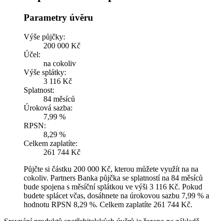
Parametry úvěru
Výše půjčky:
200 000 Kč
Účel:
na cokoliv
Výše splátky:
3 116 Kč
Splatnost:
84 měsíců
Úroková sazba:
7,99 %
RPSN:
8,29 %
Celkem zaplatíte:
261 744 Kč
Půjčte si částku 200 000 Kč, kterou můžete využít na na
cokoliv. Partners Banka půjčka se splatností na 84 měsíců
bude spojena s měsíční splátkou ve výši 3 116 Kč. Pokud
budete splácet včas, dosáhnete na úrokovou sazbu 7,99 % a
hodnotu RPSN 8,29 %. Celkem zaplatíte 261 744 Kč.