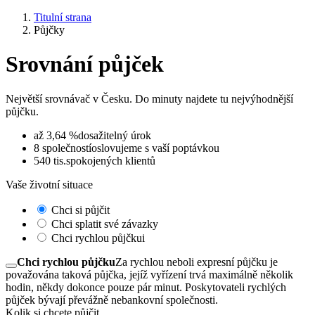
Titulní
strana
Půjčky
Srovnání půjček
Největší srovnávač v Česku. Do minuty najdete tu nejvýhodnější
půjčku.
až
3,64
%
dosažitelný úrok
8
společností
oslovujeme s vaší poptávkou
540
tis.
spokojených klientů
Vaše životní situace
Chci si půjčit
Chci splatit své závazky
Chci rychlou půjčku
i
Chci rychlou půjčku
Za rychlou neboli expresní půjčku je
považována taková půjčka, jejíž vyřízení trvá maximálně několik
hodin, někdy dokonce pouze pár minut. Poskytovateli rychlých
půjček bývají převážně nebankovní společnosti.
Kolik si chcete půjčit