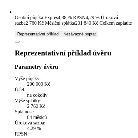
Osobní půjčka Expres
4,38
%
RPSN
4,29
%
Úroková
sazba
2 760
Kč
Měsíční splátka
231 840
Kč
Celkem zaplatíte
Reprezentativní příklad
Nezávazně poptat
Reprezentativní příklad úvěru
Parametry úvěru
Výše půjčky:
200 000 Kč
Účel:
na cokoliv
Výše splátky:
2 760 Kč
Splatnost:
84 měsíců
Úroková sazba:
4,29 %
RPSN: