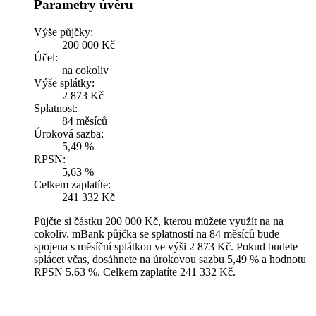
Parametry úvěru
Výše půjčky:
200 000 Kč
Účel:
na cokoliv
Výše splátky:
2 873 Kč
Splatnost:
84 měsíců
Úroková sazba:
5,49 %
RPSN:
5,63 %
Celkem zaplatíte:
241 332 Kč
Půjčte si částku 200 000 Kč, kterou můžete využít na na
cokoliv. mBank půjčka se splatností na 84 měsíců bude
spojena s měsíční splátkou ve výši 2 873 Kč. Pokud budete
splácet včas, dosáhnete na úrokovou sazbu 5,49 % a hodnotu
RPSN 5,63 %. Celkem zaplatíte 241 332 Kč.