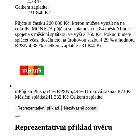
4,38 %
Celkem zaplatíte:
231 840 Kč
Půjčte si částku 200 000 Kč, kterou můžete využít na na
cokoliv. MONETA půjčka se splatností na 84 měsíců bude
spojena s měsíční splátkou ve výši 2 760 Kč. Pokud budete
splácet včas, dosáhnete na úrokovou sazbu 4,29 % a hodnotu
RPSN 4,38 %. Celkem zaplatíte 231 840 Kč.
mPůjčka Plus
5,63
%
RPSN
5,49
%
Úroková sazba
2 873
Kč
Měsíční splátka
241 332
Kč
Celkem zaplatíte
Reprezentativní příklad
Nezávazně poptat
Reprezentativní příklad úvěru