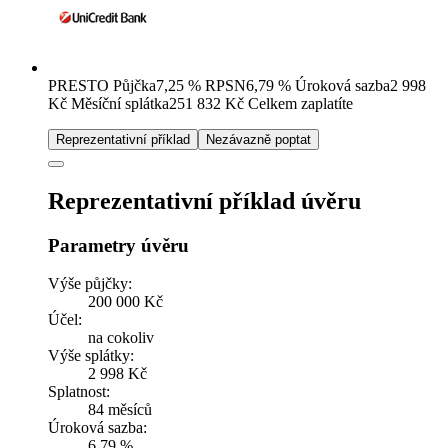
PRESTO Půjčka
7,25
%
RPSN
6,79
%
Úroková sazba
2 998
Kč
Měsíční splátka
251 832
Kč
Celkem zaplatíte
Reprezentativní příklad
Nezávazně poptat
Reprezentativní příklad úvěru
Parametry úvěru
Výše půjčky:
200 000 Kč
Účel:
na cokoliv
Výše splátky:
2 998 Kč
Splatnost:
84 měsíců
Úroková sazba:
6,79 %