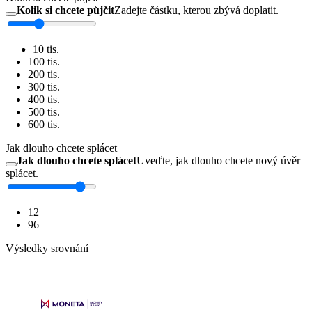
Kolik si chcete půjčit
Zadejte částku, kterou zbývá doplatit.
10 tis.
100 tis.
200 tis.
300 tis.
400 tis.
500 tis.
600 tis.
Jak dlouho chcete splácet
Jak dlouho chcete splácet
Uveďte, jak dlouho chcete nový úvěr
splácet.
12
96
Výsledky srovnání