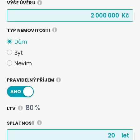
i
VÝŠE ÚVĚRU
i
TYP NEMOVITOSTI
Dům
Byt
Nevím
i
PRAVIDELNÝ PŘÍJEM
80 %
i
LTV
i
SPLATNOST